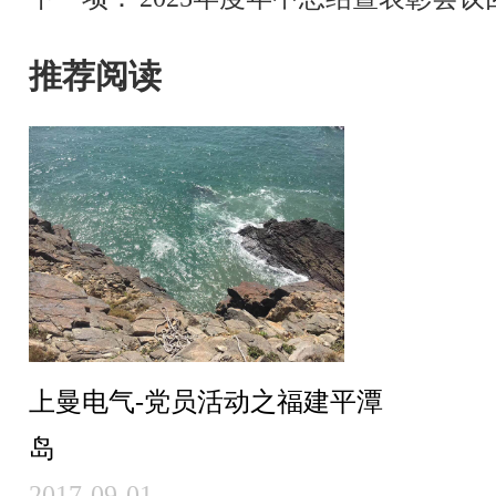
推荐阅读
上曼电气-党员活动之福建平潭
岛
2017-09-01